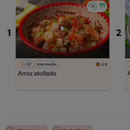
50'
Intermedio
4.9
Arroz atollado