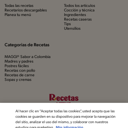
Todas las recetas
Todos los artículos
Recetarios descargables
Cocción y técnica
Planea tu menú
Ingredientes
Recetas caseras
Tips
Utensílios
Categorias de Recetas
MAGGI® Sabor a Colombia
Madres y padres
Postres fáciles
Recetas con pollo
Recetas de carne
Sopas y cremas
Al hacer clic en “Aceptar todas las cookies”, usted acepta que las
cookies se guarden en su dispositivo para mejorar la navegación
del sitio, analizar el uso del mismo, y colaborar con nuestros
estudios para marketing.
Más información