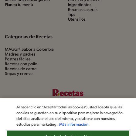
Recetarios descargables
Cocción y técnica
Planea tu menú
Ingredientes
Recetas caseras
Tips
Utensílios
Categorias de Recetas
MAGGI® Sabor a Colombia
Madres y padres
Postres fáciles
Recetas con pollo
Recetas de carne
Sopas y cremas
Al hacer clic en “Aceptar todas las cookies”, usted acepta que las
cookies se guarden en su dispositivo para mejorar la navegación
del sitio, analizar el uso del mismo, y colaborar con nuestros
estudios para marketing.
Más información
©2022, Nestlé. Marcas registradas por Société dels Produits Nestlé,
S.A. Vevey (Suiza)