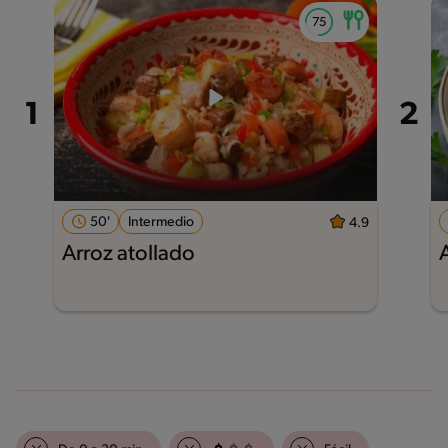
50'
Intermedio
4.9
Arroz atollado