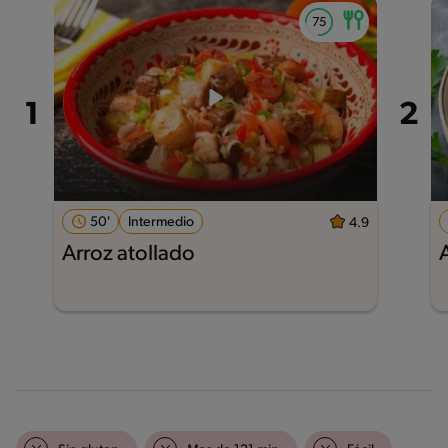
50'
Intermedio
4.9
Arroz atollado