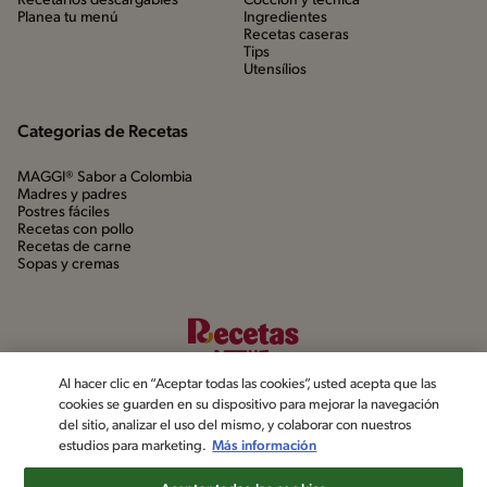
Recetarios descargables
Cocción y técnica
Planea tu menú
Ingredientes
Recetas caseras
Tips
Utensílios
Categorias de Recetas
MAGGI® Sabor a Colombia
Madres y padres
Postres fáciles
Recetas con pollo
Recetas de carne
Sopas y cremas
Al hacer clic en “Aceptar todas las cookies”, usted acepta que las
cookies se guarden en su dispositivo para mejorar la navegación
del sitio, analizar el uso del mismo, y colaborar con nuestros
estudios para marketing.
Más información
©2022, Nestlé. Marcas registradas por Société dels Produits Nestlé,
S.A. Vevey (Suiza)