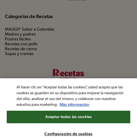
Categorias de Recetas
MAGGI® Sabor a Colombia
Madres y padres
Postres fáciles
Recetas con pollo
Recetas de carne
Sopas y cremas
Al hacer clic en “Aceptar todas las cookies”, usted acepta que las
cookies se guarden en su dispositivo para mejorar la navegación
del sitio, analizar el uso del mismo, y colaborar con nuestros
estudios para marketing.
Más información
©2022, Nestlé. Marcas registradas por Société dels Produits Nestlé,
S.A. Vevey (Suiza)
Aceptar todas las cookies
Aviso de privacidad
Política de datos personales
Términos y condiciones
Configuración de cookies
Configuración de cookies