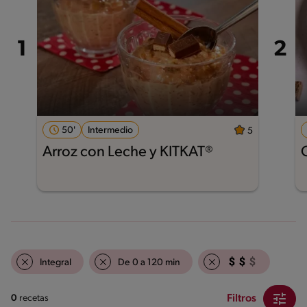
50'
Intermedio
5
Arroz con Leche y KITKAT®
Integral
De 0 a 120 min
Filtros
0
recetas