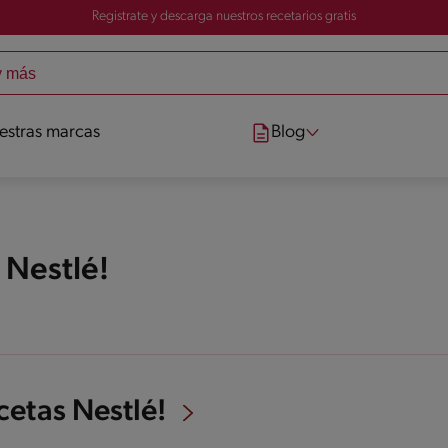
Registrate y descarga nuestros recetarios gratis
estras marcas
Blog
 Nestlé!
cetas Nestlé!