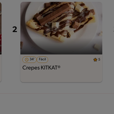
34'
Fácil
5
Crepes KITKAT®