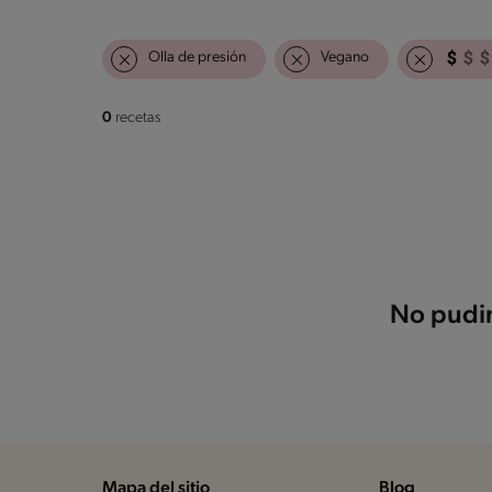
Olla de presión
Vegano
0
recetas
No pudim
Mapa del sitio
Blog