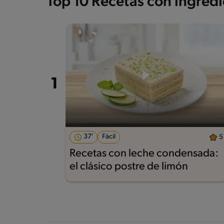
Top 10 Recetas con ingred
37'
Fácil
5
Recetas con leche condensada:
el clásico postre de limón