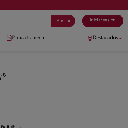
Iniciar sesión
Planea tu menú
Destacados
A®