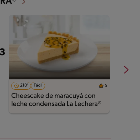
ERA®
210'
Fácil
5
Cheescake de maracuyá con
T
leche condensada La Lechera®
E