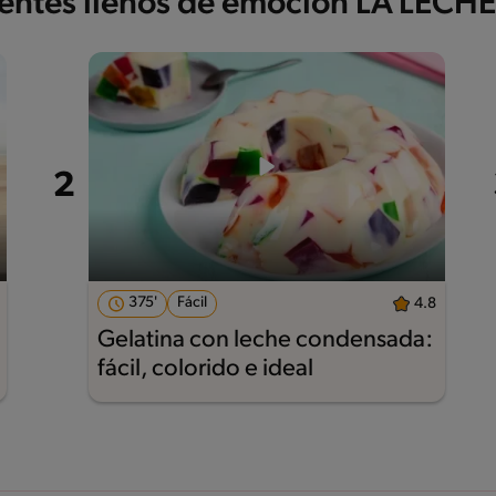
ientes llenos de emoción LA LECH
375'
Fácil
4.8
Gelatina con leche condensada:
fácil, colorido e ideal