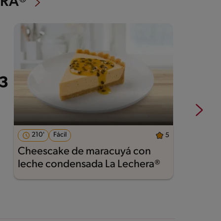
ERA®
210'
Fácil
5
Cheescake de maracuyá con
T
leche condensada La Lechera®
E