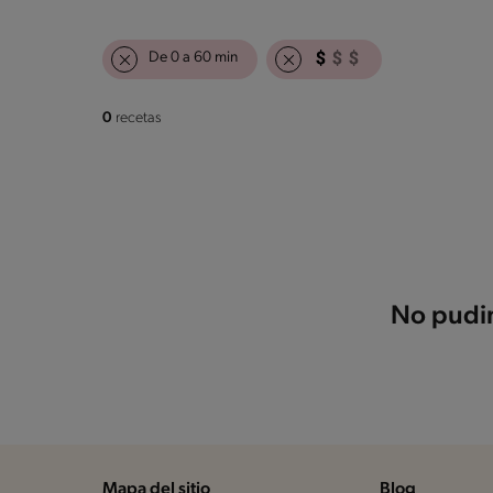
De 0 a 60 min
0
recetas
No pudim
Mapa del sitio
Blog