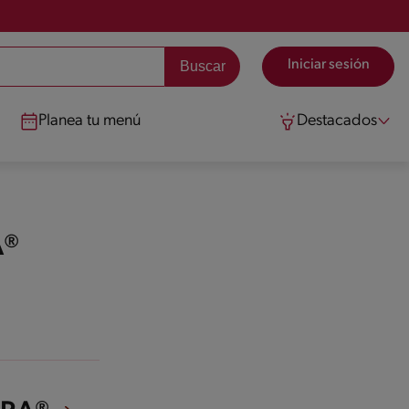
Iniciar sesión
Planea tu menú
Destacados
A®