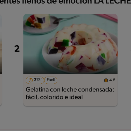
ientes llenos de emoción LA LECH
375'
Fácil
4.8
Gelatina con leche condensada:
fácil, colorido e ideal