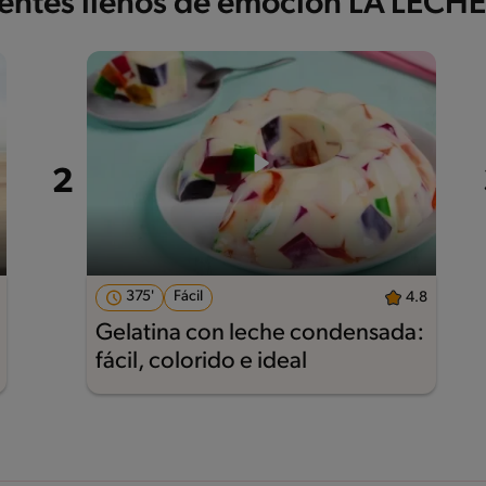
ientes llenos de emoción LA LECH
375'
Fácil
4.8
Gelatina con leche condensada:
fácil, colorido e ideal