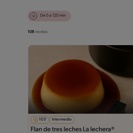
De 0 a 120 min
108
recetas
103'
Intermedio
Flan de tres leches La lechera®