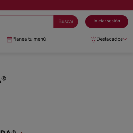
Iniciar sesión
Planea tu menú
Destacados
A®