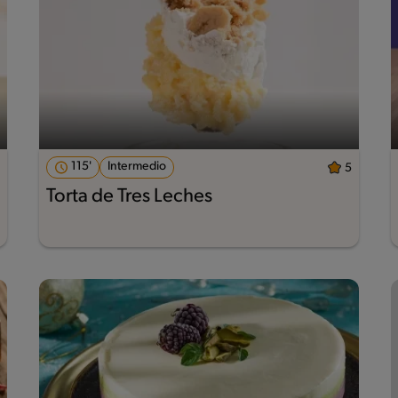
115'
Intermedio
5
Torta de Tres Leches