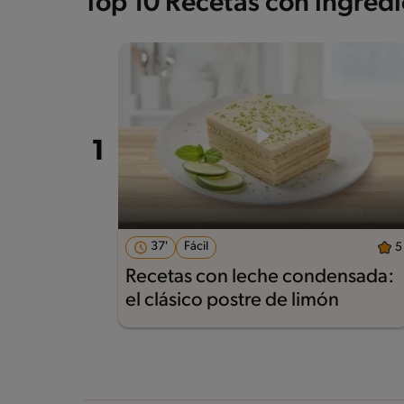
Top 10 Recetas con ingred
37'
Fácil
5
Recetas con leche condensada:
el clásico postre de limón