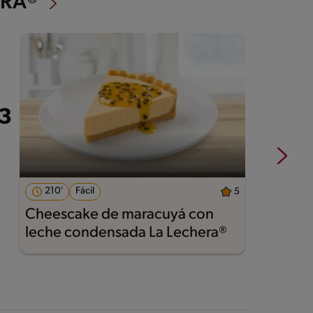
ERA®
210'
Fácil
5
Cheescake de maracuyá con
T
leche condensada La Lechera®
E