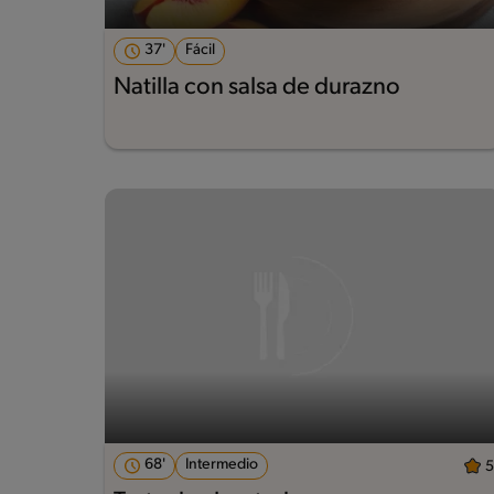
37'
Fácil
Natilla con salsa de durazno
68'
Intermedio
5