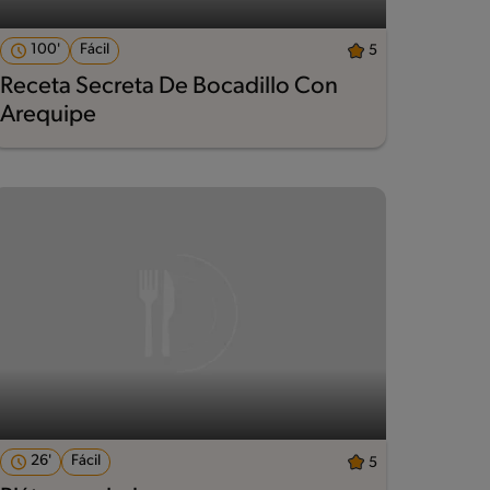
100'
Fácil
5
Receta Secreta De Bocadillo Con
Arequipe
26'
Fácil
5