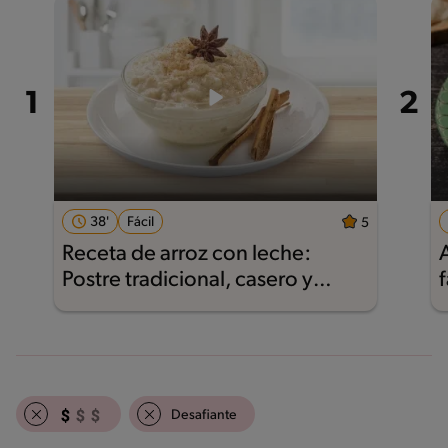
38'
Fácil
5
Receta de arroz con leche:
Postre tradicional, casero y
f
delicioso
Desafiante