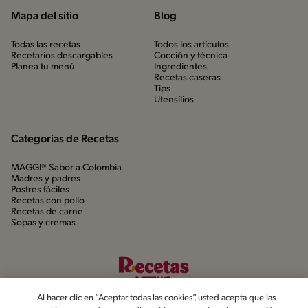
Mapa del sitio
Blog
Todas las recetas
Todos los artículos
Recetarios descargables
Cocción y técnica
Planea tu menú
Ingredientes
Recetas caseras
Tips
Utensílios
Categorias de Recetas
MAGGI® Sabor a Colombia
Madres y padres
Postres fáciles
Recetas con pollo
Recetas de carne
Sopas y cremas
Al hacer clic en “Aceptar todas las cookies”, usted acepta que las