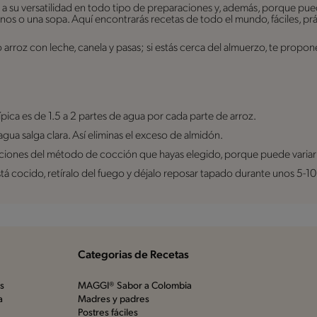
as a su versatilidad en todo tipo de preparaciones y, además, porque pue
 o una sopa. Aquí encontrarás recetas de todo el mundo, fáciles, prác
 arroz con leche, canela y pasas; si estás cerca del almuerzo, te propone
típica es de 1.5 a 2 partes de agua por cada parte de arroz.
agua salga clara. Así eliminas el exceso de almidón.
ucciones del método de cocción que hayas elegido, porque puede variar 
stá cocido, retíralo del fuego y déjalo reposar tapado durante unos 5-1
Categorias de Recetas
os
MAGGI® Sabor a Colombia
a
Madres y padres
Postres fáciles