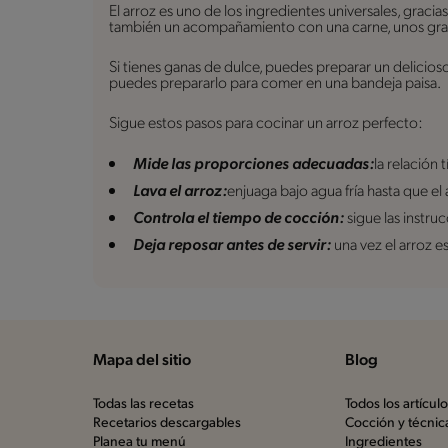
El arroz es uno de los ingredientes universales, graci
también un acompañamiento con una carne, unos granos
Si tienes ganas de dulce, puedes preparar un delicioso
puedes prepararlo para comer en una bandeja paisa.
Sigue estos pasos para cocinar un arroz perfecto:
Mide las proporciones adecuadas:
la relación 
Lava el arroz:
enjuaga bajo agua fría hasta que el 
Controla el tiempo de cocción:
sigue las instr
Deja reposar antes de servir:
una vez el arroz e
Mapa del sitio
Blog
Todas las recetas
Todos los artícul
Recetarios descargables
Cocción y técnic
Planea tu menú
Ingredientes