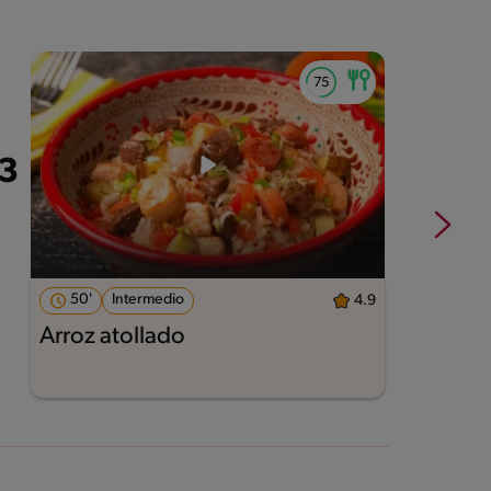
50'
Intermedio
4.9
Arroz atollado
R
v