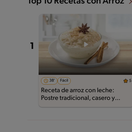
Top 10 Recetas con Arroz
38'
Fácil
5
Receta de arroz con leche:
Postre tradicional, casero y
delicioso