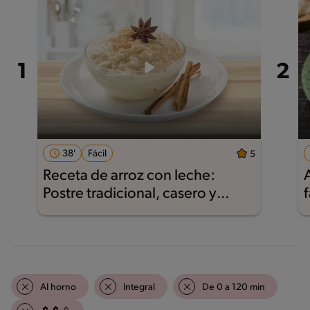
38'
Fácil
5
Receta de arroz con leche:
Postre tradicional, casero y
f
delicioso
Al horno
Integral
De 0 a 120 min