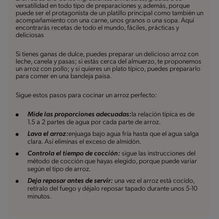
versatilidad en todo tipo de preparaciones y, además, porque
puede ser el protagonista de un platillo principal como también un
acompañamiento con una carne, unos granos o una sopa. Aquí
encontrarás recetas de todo el mundo, fáciles, prácticas y
deliciosas
Si tienes ganas de dulce, puedes preparar un delicioso arroz con
leche, canela y pasas; si estás cerca del almuerzo, te proponemos
un arroz con pollo; y si quieres un plato típico, puedes prepararlo
para comer en una bandeja paisa.
Sigue estos pasos para cocinar un arroz perfecto:
Mide las proporciones adecuadas:
la relación típica es de
1.5 a 2 partes de agua por cada parte de arroz.
Lava el arroz:
enjuaga bajo agua fría hasta que el agua salga
clara. Así eliminas el exceso de almidón.
Controla el tiempo de cocción:
sigue las instrucciones del
método de cocción que hayas elegido, porque puede variar
según el tipo de arroz.
Deja reposar antes de servir:
una vez el arroz está cocido,
retíralo del fuego y déjalo reposar tapado durante unos 5-10
minutos.