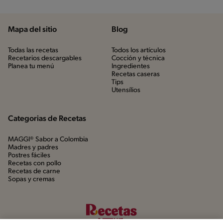
Mapa del sitio
Blog
Todas las recetas
Todos los artículos
Recetarios descargables
Cocción y técnica
Planea tu menú
Ingredientes
Recetas caseras
Tips
Utensílios
Categorias de Recetas
MAGGI® Sabor a Colombia
Madres y padres
Postres fáciles
Recetas con pollo
Recetas de carne
Sopas y cremas