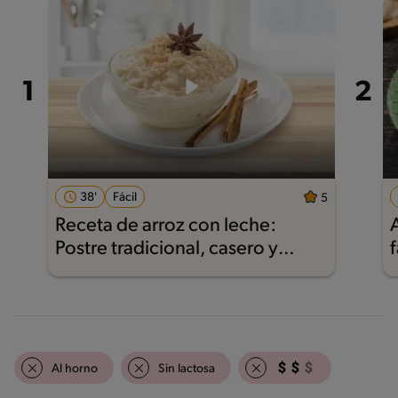
38'
Fácil
5
Receta de arroz con leche:
Postre tradicional, casero y
f
delicioso
Al horno
Sin lactosa