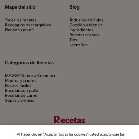
Mapa del sitio
Blog
Todas las recetas
Todos los artículos
Recetarios descargables
Cocción y técnica
Planea tu menú
Ingredientes
Recetas caseras
Tips
Utensílios
Categorias de Recetas
MAGGI® Sabor a Colombia
Madres y padres
Postres fáciles
Recetas con pollo
Recetas de carne
Sopas y cremas
Al hacer clic en “Aceptar todas las cookies”, usted acepta que las