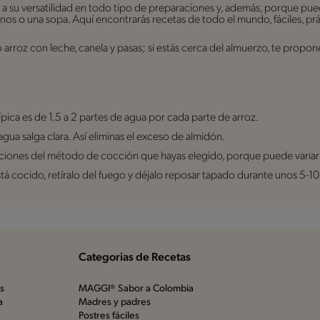
as a su versatilidad en todo tipo de preparaciones y, además, porque pue
 o una sopa. Aquí encontrarás recetas de todo el mundo, fáciles, prác
 arroz con leche, canela y pasas; si estás cerca del almuerzo, te propone
típica es de 1.5 a 2 partes de agua por cada parte de arroz.
agua salga clara. Así eliminas el exceso de almidón.
ucciones del método de cocción que hayas elegido, porque puede variar 
stá cocido, retíralo del fuego y déjalo reposar tapado durante unos 5-1
Categorias de Recetas
os
MAGGI® Sabor a Colombia
a
Madres y padres
Postres fáciles