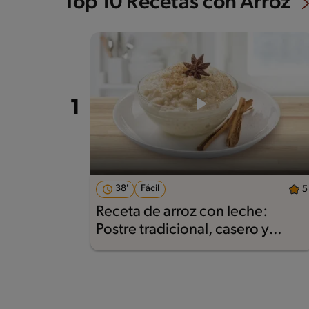
Top 10 Recetas con Arroz
38'
Fácil
5
Receta de arroz con leche:
Postre tradicional, casero y
delicioso