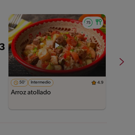
50'
Intermedio
4.9
Arroz atollado
R
v