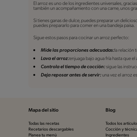
El arroz es uno de los ingredientes universales, graci
también un acompañamiento con una carne, unos granos
Si tienes ganas de dulce, puedes preparar un delicioso
puedes prepararlo para comer en una bandeja paisa.
Sigue estos pasos para cocinar un arroz perfecto:
Mide las proporciones adecuadas:
la relación 
Lava el arroz:
enjuaga bajo agua fría hasta que el 
Controla el tiempo de cocción:
sigue las instr
Deja reposar antes de servir:
una vez el arroz e
Mapa del sitio
Blog
Todas las recetas
Todos los artícul
Recetarios descargables
Cocción y técnic
Planea tu menú
Ingredientes