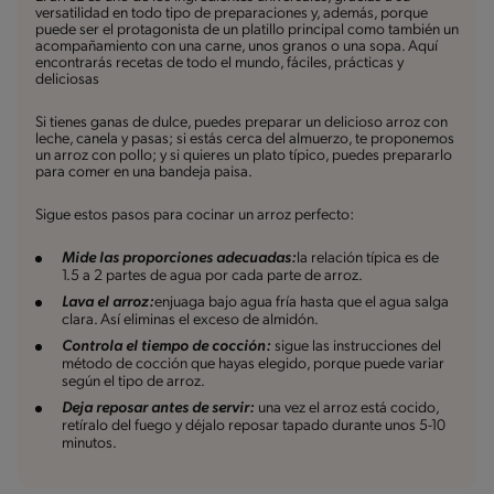
versatilidad en todo tipo de preparaciones y, además, porque
puede ser el protagonista de un platillo principal como también un
acompañamiento con una carne, unos granos o una sopa. Aquí
encontrarás recetas de todo el mundo, fáciles, prácticas y
deliciosas
Si tienes ganas de dulce, puedes preparar un delicioso arroz con
leche, canela y pasas; si estás cerca del almuerzo, te proponemos
un arroz con pollo; y si quieres un plato típico, puedes prepararlo
para comer en una bandeja paisa.
Sigue estos pasos para cocinar un arroz perfecto:
Mide las proporciones adecuadas:
la relación típica es de
1.5 a 2 partes de agua por cada parte de arroz.
Lava el arroz:
enjuaga bajo agua fría hasta que el agua salga
clara. Así eliminas el exceso de almidón.
Controla el tiempo de cocción:
sigue las instrucciones del
método de cocción que hayas elegido, porque puede variar
según el tipo de arroz.
Deja reposar antes de servir:
una vez el arroz está cocido,
retíralo del fuego y déjalo reposar tapado durante unos 5-10
minutos.