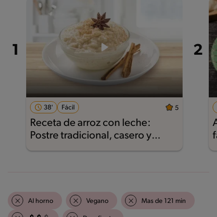
38'
Fácil
5
Receta de arroz con leche:
Postre tradicional, casero y
f
delicioso
Al horno
Vegano
Mas de 121 min