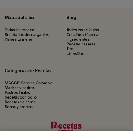
Mapa del sitio
Blog
Todas las recetas
Todos los artículos
Recetarios descargables
Cocción y técnica
Planea tu menú
Ingredientes
Recetas caseras
Tips
Utensílios
Categorias de Recetas
MAGGI® Sabor a Colombia
Madres y padres
Postres fáciles
Recetas con pollo
Recetas de carne
Sopas y cremas