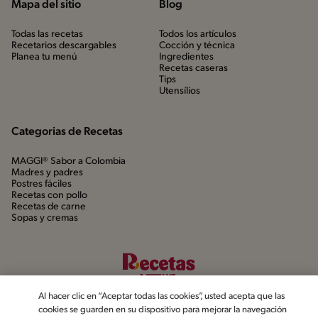
Mapa del sitio
Blog
Todas las recetas
Todos los artículos
Recetarios descargables
Cocción y técnica
Planea tu menú
Ingredientes
Recetas caseras
Tips
Utensílios
Categorias de Recetas
MAGGI® Sabor a Colombia
Madres y padres
Postres fáciles
Recetas con pollo
Recetas de carne
Sopas y cremas
Al hacer clic en “Aceptar todas las cookies”, usted acepta que las
cookies se guarden en su dispositivo para mejorar la navegación