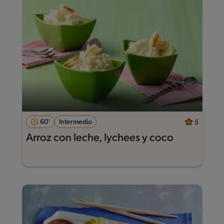
60'
Intermedio
5
Arroz con leche, lychees y coco