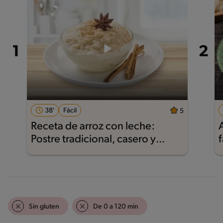
38'
Fácil
5
Receta de arroz con leche:
Postre tradicional, casero y
f
delicioso
Sin gluten
De 0 a 120 min