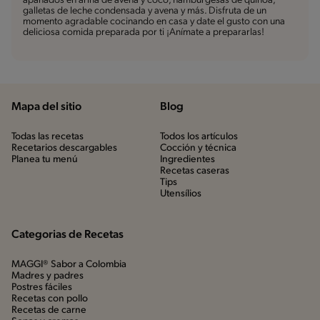
apanados en arina de avena y coco, hamburgesas de quinoa,
galletas de leche condensada y avena y más. Disfruta de un
momento agradable cocinando en casa y date el gusto con una
deliciosa comida preparada por ti ¡Anímate a prepararlas!
Mapa del sitio
Blog
Todas las recetas
Todos los artículos
Recetarios descargables
Cocción y técnica
Planea tu menú
Ingredientes
Recetas caseras
Tips
Utensílios
Categorias de Recetas
MAGGI® Sabor a Colombia
Madres y padres
Postres fáciles
Recetas con pollo
Recetas de carne