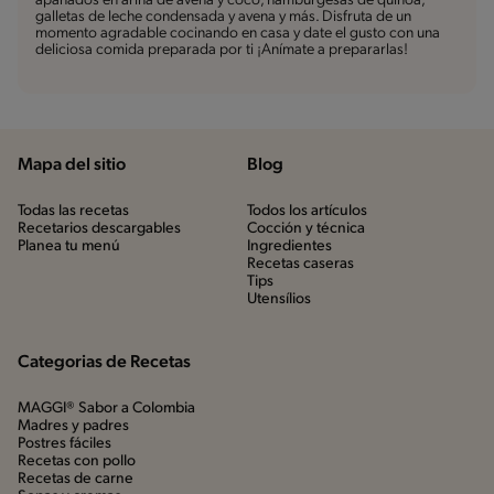
apanados en arina de avena y coco, hamburgesas de quinoa,
galletas de leche condensada y avena y más. Disfruta de un
momento agradable cocinando en casa y date el gusto con una
deliciosa comida preparada por ti ¡Anímate a prepararlas!
Mapa del sitio
Blog
Todas las recetas
Todos los artículos
Recetarios descargables
Cocción y técnica
Planea tu menú
Ingredientes
Recetas caseras
Tips
Utensílios
Categorias de Recetas
MAGGI® Sabor a Colombia
Madres y padres
Postres fáciles
Recetas con pollo
Recetas de carne