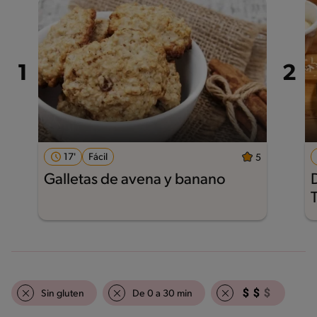
17'
Fácil
5
Galletas de avena y banano
Sin gluten
De 0 a 30 min