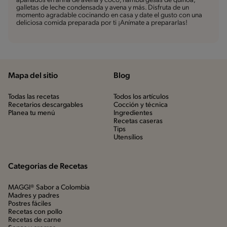
apanados en arina de avena y coco, hamburgesas de quinoa,
galletas de leche condensada y avena y más. Disfruta de un
momento agradable cocinando en casa y date el gusto con una
deliciosa comida preparada por ti ¡Anímate a prepararlas!
Mapa del sitio
Blog
Todas las recetas
Todos los artículos
Recetarios descargables
Cocción y técnica
Planea tu menú
Ingredientes
Recetas caseras
Tips
Utensílios
Categorias de Recetas
MAGGI® Sabor a Colombia
Madres y padres
Postres fáciles
Recetas con pollo
Recetas de carne