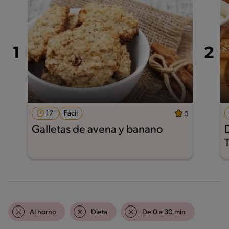
17'
Fácil
5
Galletas de avena y banano
Al horno
Dieta
De 0 a 30 min