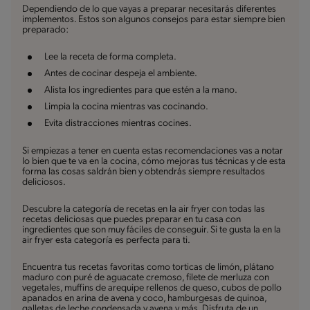
Dependiendo de lo que vayas a preparar necesitarás diferentes
implementos. Estos son algunos consejos para estar siempre bien
preparado:
Lee la receta de forma completa.
Antes de cocinar despeja el ambiente.
Alista los ingredientes para que estén a la mano.
Limpia la cocina mientras vas cocinando.
Evita distracciones mientras cocines.
Si empiezas a tener en cuenta estas recomendaciones vas a notar
lo bien que te va en la cocina, cómo mejoras tus técnicas y de esta
forma las cosas saldrán bien y obtendrás siempre resultados
deliciosos.
Descubre la categoría de recetas en la air fryer con todas las
recetas deliciosas que puedes preparar en tu casa con
ingredientes que son muy fáciles de conseguir. Si te gusta la en la
air fryer esta categoría es perfecta para ti.
Encuentra tus recetas favoritas como torticas de limón, plátano
maduro con puré de aguacate cremoso, filete de merluza con
vegetales, muffins de arequipe rellenos de queso, cubos de pollo
apanados en arina de avena y coco, hamburgesas de quinoa,
galletas de leche condensada y avena y más. Disfruta de un