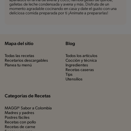
apanados en arina de avena y coco, hamburgesas de quinoa,
galletas de leche condensada y avena y más. Disfruta de un
momento agradable cocinando en casa y date el gusto con una
deliciosa comida preparada por ti ¡Anímate a prepararlas!
Mapa del sitio
Blog
Todas las recetas
Todos los artículos
Recetarios descargables
Cocción y técnica
Planea tu menú
Ingredientes
Recetas caseras
Tips
Utensílios
Categorias de Recetas
MAGGI® Sabor a Colombia
Madres y padres
Postres fáciles
Recetas con pollo
Recetas de carne