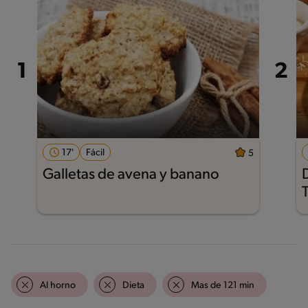
17'
Fácil
5
Galletas de avena y banano
Al horno
Dieta
Mas de 121 min