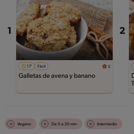
17'
Fácil
5
Galletas de avena y banano
Vegano
De 0 a 30 min
Intermedio