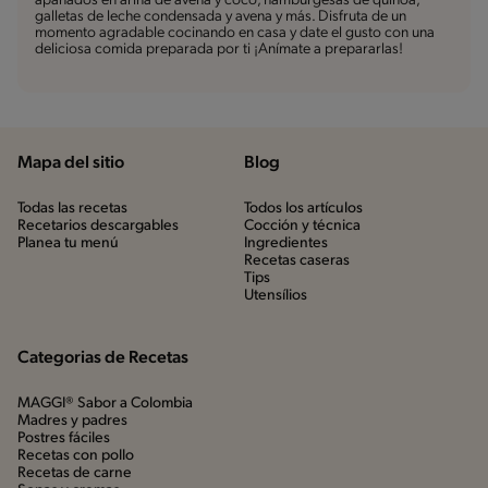
apanados en arina de avena y coco, hamburgesas de quinoa,
galletas de leche condensada y avena y más. Disfruta de un
momento agradable cocinando en casa y date el gusto con una
deliciosa comida preparada por ti ¡Anímate a prepararlas!
Mapa del sitio
Blog
Todas las recetas
Todos los artículos
Recetarios descargables
Cocción y técnica
Planea tu menú
Ingredientes
Recetas caseras
Tips
Utensílios
Categorias de Recetas
MAGGI® Sabor a Colombia
Madres y padres
Postres fáciles
Recetas con pollo
Recetas de carne