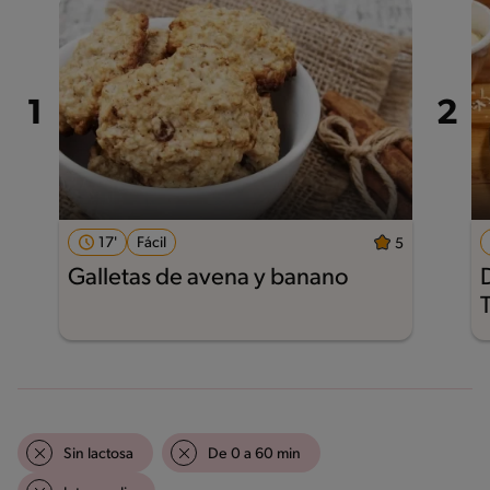
17'
Fácil
5
Galletas de avena y banano
Sin lactosa
De 0 a 60 min