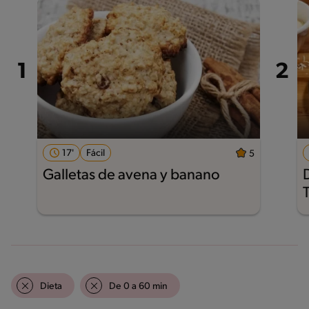
17'
Fácil
5
Galletas de avena y banano
Dieta
De 0 a 60 min