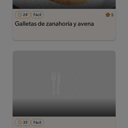
24'
Fácil
5
Galletas de zanahoria y avena
35'
Fácil