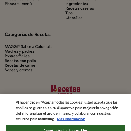
Planea tu menú
Ingredientes
Recetas caseras
Tips
Utensílios
Categorias de Recetas
MAGGI® Sabor a Colombia
Madres y padres
Postres fáciles
Recetas con pollo
Recetas de carne
Sopas y cremas
Al hacer clic en “Aceptar todas las cookies”, usted acepta que las
cookies se guarden en su dispositivo para mejorar la navegación
del sitio, analizar el uso del mismo, y colaborar con nuestros
estudios para marketing.
Más información
©2022, Nestlé. Marcas registradas por Société dels Produits Nestlé,
S.A. Vevey (Suiza)
Aceptar todas las cookies