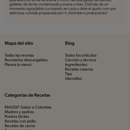
apanados en arina de avena y coco, hamburgesas de quinoa,
galletas de leche condensada y avena y más. Disfruta de un
momento agradable cocinando en casa y date el gusto con una
deliciosa comida preparada por ti ¡Anímate a prepararlas!
Mapa del sitio
Blog
Todas las recetas
Todos los artículos
Recetarios descargables
Cocción y técnica
Planea tu menú
Ingredientes
Recetas caseras
Tips
Utensílios
Categorias de Recetas
MAGGI® Sabor a Colombia
Madres y padres
Postres fáciles
Recetas con pollo
Recetas de carne