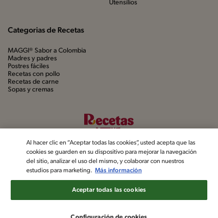
Utensílios
Categorias de Recetas
MAGGI® Sabor a Colombia
Madres y padres
Postres fáciles
Recetas con pollo
Recetas de carne
Sopas y cremas
Al hacer clic en “Aceptar todas las cookies”, usted acepta que las
cookies se guarden en su dispositivo para mejorar la navegación
del sitio, analizar el uso del mismo, y colaborar con nuestros
estudios para marketing.
Más información
©2022, Nestlé. Marcas registradas por Société dels Produits Nestlé,
S.A. Vevey (Suiza)
Aceptar todas las cookies
Aviso de privacidad
Política de datos personales
Términos y condiciones
Configuración de cookies
Configuración de cookies