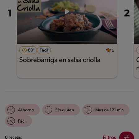
80'
Fácil
5
Sobrebarriga en salsa criolla
Al horno
Sin gluten
Mas de 121 min
Fácil
Filtros
0
recetas