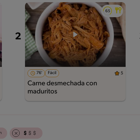
76'
Fácil
5
Carne desmechada con
maduritos
n