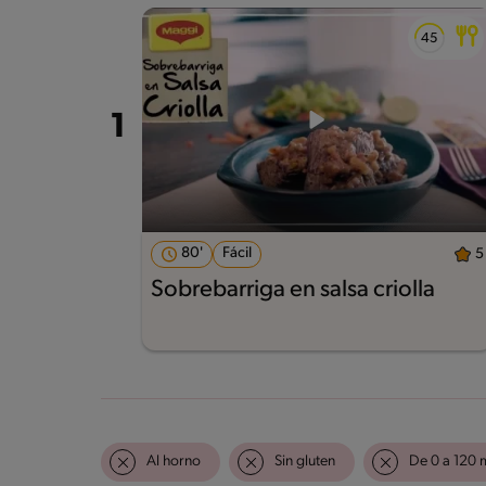
80'
Fácil
5
Sobrebarriga en salsa criolla
Al horno
Sin gluten
De 0 a 120 