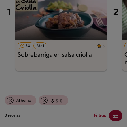
80'
Fácil
5
Sobrebarriga en salsa criolla
Al horno
Filtros
0
recetas