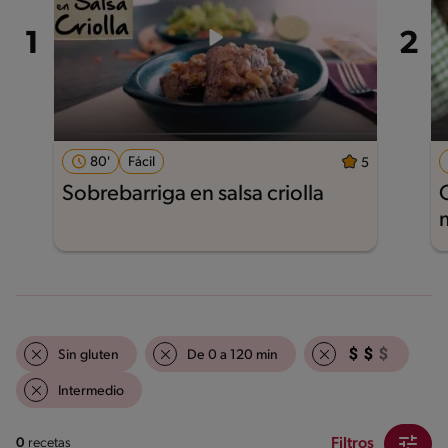
80'
Fácil
5
Sobrebarriga en salsa criolla
Sin gluten
De 0 a 120 min
Intermedio
Filtros
0
recetas