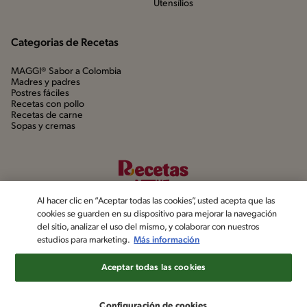
Utensílios
Categorias de Recetas
MAGGI® Sabor a Colombia
Madres y padres
Postres fáciles
Recetas con pollo
Recetas de carne
Sopas y cremas
Al hacer clic en “Aceptar todas las cookies”, usted acepta que las
cookies se guarden en su dispositivo para mejorar la navegación
del sitio, analizar el uso del mismo, y colaborar con nuestros
estudios para marketing.
Más información
©2022, Nestlé. Marcas registradas por Société dels Produits Nestlé,
S.A. Vevey (Suiza)
Aceptar todas las cookies
Aviso de privacidad
Política de datos personales
Términos y condiciones
Configuración de cookies
Configuración de cookies