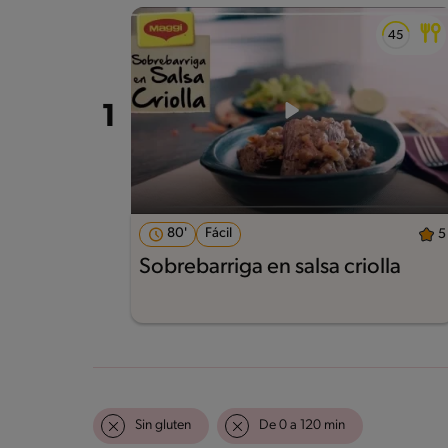
80'
Fácil
5
Sobrebarriga en salsa criolla
Sin gluten
De 0 a 120 min