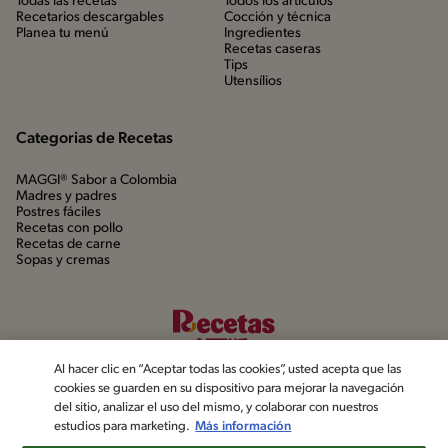
Todas las recetas
Todos los artículos
Recetarios descargables
Cocción y técnica
Planea tu menú
Ingredientes
Recetas caseras
Tips
Utensílios
Categorias de Recetas
MAGGI® Sabor a Colombia
Madres y padres
Postres fáciles
Recetas con pollo
Recetas de carne
Sopas y cremas
Al hacer clic en “Aceptar todas las cookies”, usted acepta que las
cookies se guarden en su dispositivo para mejorar la navegación
del sitio, analizar el uso del mismo, y colaborar con nuestros
estudios para marketing.
Más información
©2022, Nestlé. Marcas registradas por Société dels Produits Nestlé,