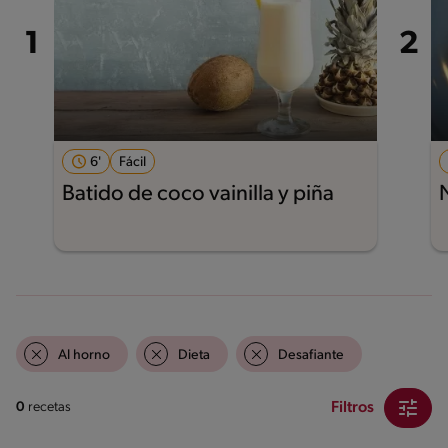
6'
Fácil
Batido de coco vainilla y piña
Al horno
Dieta
Desafiante
Filtros
0
recetas