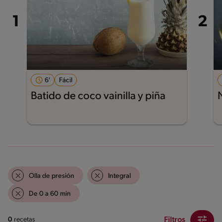
6'
Fácil
Batido de coco vainilla y piña
Olla de presión
Integral
De 0 a 60 min
Filtros
0
recetas