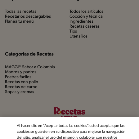
Todas las recetas
Todos los artículos
Recetarios descargables
Cocción y técnica
Planea tu menú
Ingredientes
Recetas caseras
Tips
Utensílios
Categorias de Recetas
MAGGI® Sabor a Colombia
Madres y padres
Postres fáciles
Recetas con pollo
Recetas de carne
Sopas y cremas
Al hacer clic en “Aceptar todas las cookies”, usted acepta que las
cookies se guarden en su dispositivo para mejorar la navegación
del sitio, analizar el uso del mismo, y colaborar con nuestros