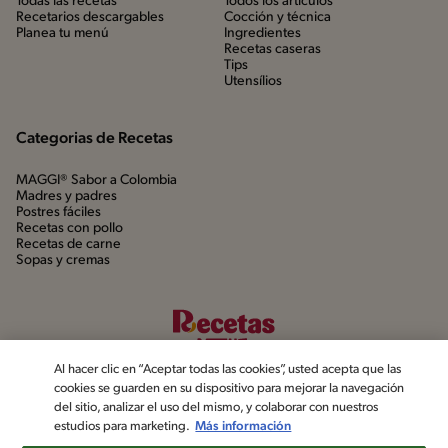
Todas las recetas
Todos los artículos
Recetarios descargables
Cocción y técnica
Planea tu menú
Ingredientes
Recetas caseras
Tips
Utensílios
Categorias de Recetas
MAGGI® Sabor a Colombia
Madres y padres
Postres fáciles
Recetas con pollo
Recetas de carne
Sopas y cremas
Al hacer clic en “Aceptar todas las cookies”, usted acepta que las
cookies se guarden en su dispositivo para mejorar la navegación
del sitio, analizar el uso del mismo, y colaborar con nuestros
estudios para marketing.
Más información
©2022, Nestlé. Marcas registradas por Société dels Produits Nestlé,