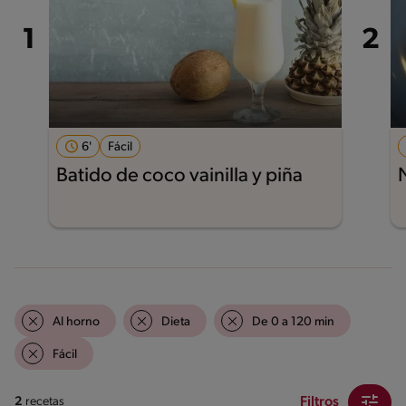
6'
Fácil
Batido de coco vainilla y piña
Al horno
Dieta
De 0 a 120 min
Fácil
Filtros
2
recetas