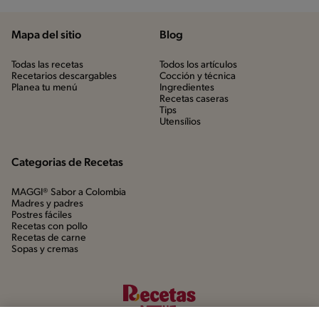
Mapa del sitio
Blog
Todas las recetas
Todos los artículos
Recetarios descargables
Cocción y técnica
Planea tu menú
Ingredientes
Recetas caseras
Tips
Utensílios
Categorias de Recetas
MAGGI® Sabor a Colombia
Madres y padres
Postres fáciles
Recetas con pollo
Recetas de carne
Sopas y cremas