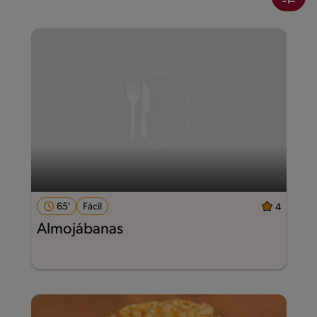
65'
Fácil
4
Almojábanas