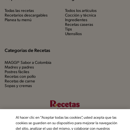
Todas las recetas
Todos los artículos
Recetarios descargables
Cocción y técnica
Planea tu menú
Ingredientes
Recetas caseras
Tips
Utensílios
Categorias de Recetas
MAGGI® Sabor a Colombia
Madres y padres
Postres fáciles
Recetas con pollo
Recetas de carne
Sopas y cremas
Al hacer clic en “Aceptar todas las cookies”, usted acepta que las
cookies se guarden en su dispositivo para mejorar la navegación
del sitio, analizar el uso del mismo, y colaborar con nuestros