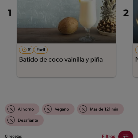
6'
Fácil
Batido de coco vainilla y piña
Al horno
Vegano
Mas de 121 min
Desafiante
Filtros
0
recetas