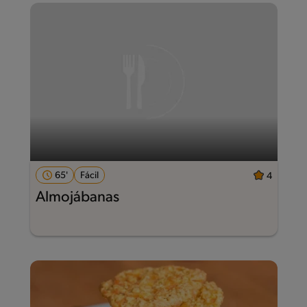
65'
Fácil
4
Almojábanas