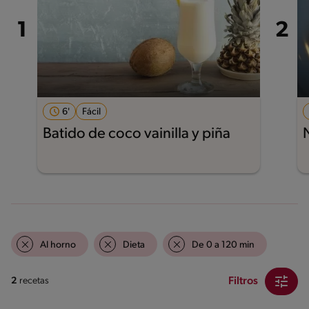
6'
Fácil
Batido de coco vainilla y piña
Al horno
Dieta
De 0 a 120 min
Filtros
2
recetas