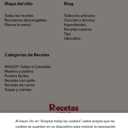
Mapa del sitio
Blog
Todas las recetas
Todos los artículos
Recetarios descargables
Cocción y técnica
Planea tu menú
Ingredientes
Recetas caseras
Tips
Utensílios
Categorias de Recetas
MAGGI® Sabor a Colombia
Madres y padres
Postres fáciles
Recetas con pollo
Recetas de carne
Sopas y cremas
Al hacer clic en “Aceptar todas las cookies”, usted acepta que las
cookies se guarden en su dispositivo para mejorar la navegación