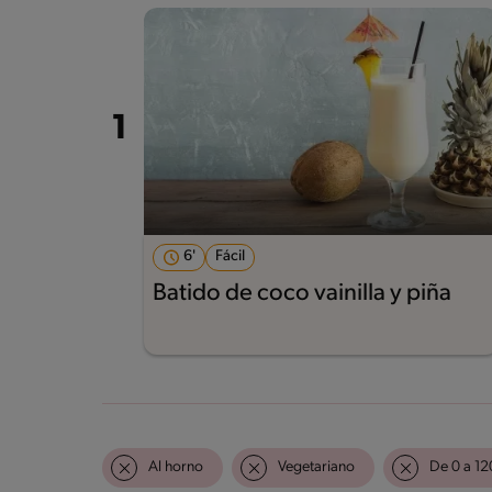
6'
Fácil
Batido de coco vainilla y piña
Al horno
Vegetariano
De 0 a 12