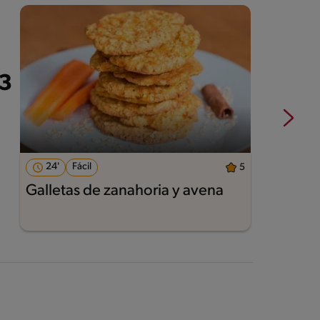
24'
Fácil
5
Galletas de zanahoria y avena
A