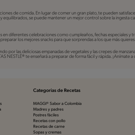
rciones de comida. En lugar de comer un gran plato, te pueden satisfac
s y equilibrados, se puede mantener un mejor control sobre la ingesta ca
os en diferentes celebraciones como cumpleaños, fechas especiales y t
 preparar los mejores snacks para que sorprendas a los que más quieres
do por las deliciosas empanadas de vegetales y las crepes de manzana, h
S NESTLÉ® te enseñará a preparar de forma fácil y rápida. ¡Anímate a 
Categorias de Recetas
os
MAGGI® Sabor a Colombia
a
Madres y padres
Postres fáciles
Recetas con pollo
Recetas de carne
Sopas y cremas