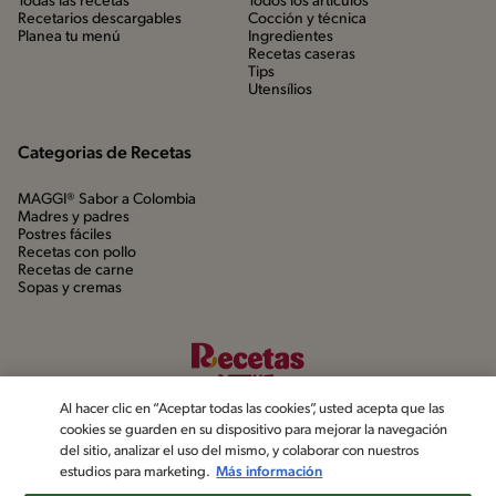
Todas las recetas
Todos los artículos
Recetarios descargables
Cocción y técnica
Planea tu menú
Ingredientes
Recetas caseras
Tips
Utensílios
Categorias de Recetas
MAGGI® Sabor a Colombia
Madres y padres
Postres fáciles
Recetas con pollo
Recetas de carne
Sopas y cremas
Al hacer clic en “Aceptar todas las cookies”, usted acepta que las
cookies se guarden en su dispositivo para mejorar la navegación
del sitio, analizar el uso del mismo, y colaborar con nuestros
estudios para marketing.
Más información
©2022, Nestlé. Marcas registradas por Société dels Produits Nestlé,