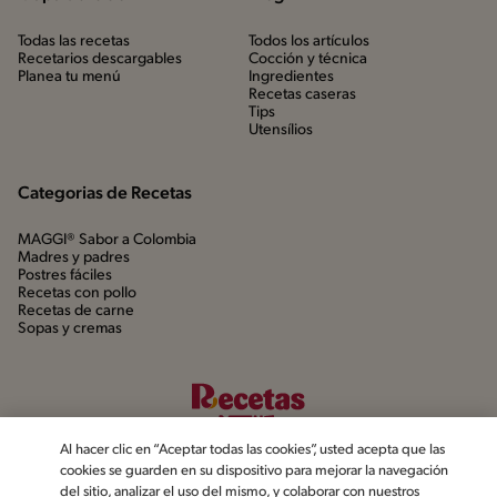
Todas las recetas
Todos los artículos
Recetarios descargables
Cocción y técnica
Planea tu menú
Ingredientes
Recetas caseras
Tips
Utensílios
Categorias de Recetas
MAGGI® Sabor a Colombia
Madres y padres
Postres fáciles
Recetas con pollo
Recetas de carne
Sopas y cremas
Al hacer clic en “Aceptar todas las cookies”, usted acepta que las
cookies se guarden en su dispositivo para mejorar la navegación
del sitio, analizar el uso del mismo, y colaborar con nuestros