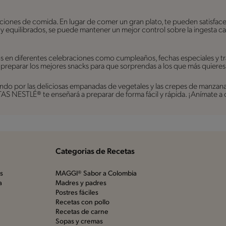
rciones de comida. En lugar de comer un gran plato, te pueden satisfac
s y equilibrados, se puede mantener un mejor control sobre la ingesta ca
os en diferentes celebraciones como cumpleaños, fechas especiales y t
 preparar los mejores snacks para que sorprendas a los que más quieres
do por las deliciosas empanadas de vegetales y las crepes de manzana, h
S NESTLÉ® te enseñará a preparar de forma fácil y rápida. ¡Anímate a 
Categorias de Recetas
os
MAGGI® Sabor a Colombia
a
Madres y padres
Postres fáciles
Recetas con pollo
Recetas de carne
Sopas y cremas