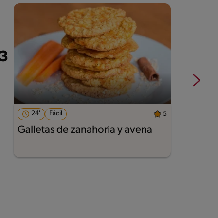
24'
Fácil
5
Galletas de zanahoria y avena
A