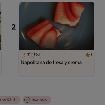
3'
Fácil
5
Napolitana de fresa y crema
s de 121 min
Intermedio