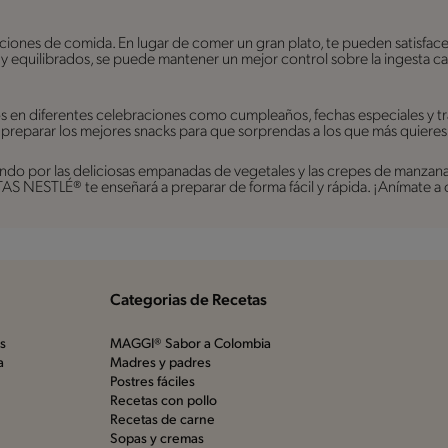
rciones de comida. En lugar de comer un gran plato, te pueden satisfac
s y equilibrados, se puede mantener un mejor control sobre la ingesta ca
os en diferentes celebraciones como cumpleaños, fechas especiales y t
 preparar los mejores snacks para que sorprendas a los que más quieres
do por las deliciosas empanadas de vegetales y las crepes de manzana, h
S NESTLÉ® te enseñará a preparar de forma fácil y rápida. ¡Anímate a 
Categorias de Recetas
os
MAGGI® Sabor a Colombia
a
Madres y padres
Postres fáciles
Recetas con pollo
Recetas de carne
Sopas y cremas