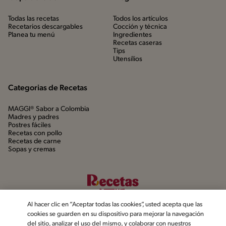
Todas las recetas
Todos los artículos
Recetarios descargables
Cocción y técnica
Planea tu menú
Ingredientes
Recetas caseras
Tips
Utensílios
Categorias de Recetas
MAGGI® Sabor a Colombia
Madres y padres
Postres fáciles
Recetas con pollo
Recetas de carne
Sopas y cremas
Al hacer clic en “Aceptar todas las cookies”, usted acepta que las
cookies se guarden en su dispositivo para mejorar la navegación
del sitio, analizar el uso del mismo, y colaborar con nuestros