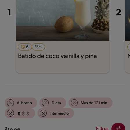
6'
Fácil
Batido de coco vainilla y piña
Al horno
Dieta
Mas de 121 min
Intermedio
Filtros
0
recetas