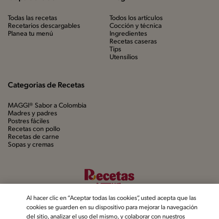
Todas las recetas
Todos los artículos
Recetarios descargables
Cocción y técnica
Planea tu menú
Ingredientes
Recetas caseras
Tips
Utensílios
Categorias de Recetas
MAGGI® Sabor a Colombia
Madres y padres
Postres fáciles
Recetas con pollo
Recetas de carne
Sopas y cremas
Al hacer clic en “Aceptar todas las cookies”, usted acepta que las
cookies se guarden en su dispositivo para mejorar la navegación
del sitio, analizar el uso del mismo, y colaborar con nuestros