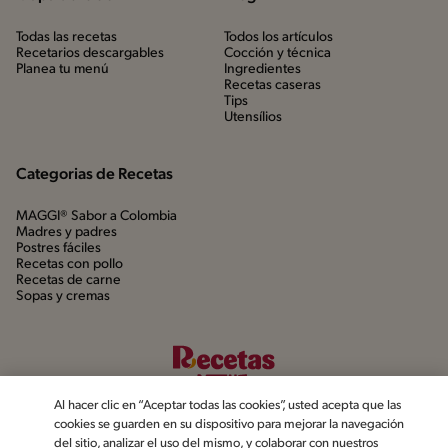
Todas las recetas
Todos los artículos
Recetarios descargables
Cocción y técnica
Planea tu menú
Ingredientes
Recetas caseras
Tips
Utensílios
Categorias de Recetas
MAGGI® Sabor a Colombia
Madres y padres
Postres fáciles
Recetas con pollo
Recetas de carne
Sopas y cremas
Al hacer clic en “Aceptar todas las cookies”, usted acepta que las
cookies se guarden en su dispositivo para mejorar la navegación
del sitio, analizar el uso del mismo, y colaborar con nuestros