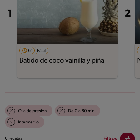
6'
Fácil
Batido de coco vainilla y piña
Olla de presión
De 0 a 60 min
Intermedio
Filtros
0
recetas