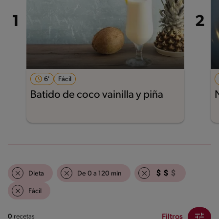
6'
Fácil
Batido de coco vainilla y piña
Dieta
De 0 a 120 min
Fácil
Filtros
0
recetas