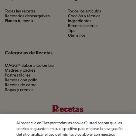
Todas las recetas
Todos los artículos
Recetarios descargables
Cocción y técnica
Planea tu menú
Ingredientes
Recetas caseras
Tips
Utensílios
Categorias de Recetas
MAGGI® Sabor a Colombia
Madres y padres
Postres fáciles
Recetas con pollo
Recetas de carne
Sopas y cremas
Al hacer clic en “Aceptar todas las cookies”, usted acepta que las
cookies se guarden en su dispositivo para mejorar la navegación
del sitio, analizar el uso del mismo, y colaborar con nuestros