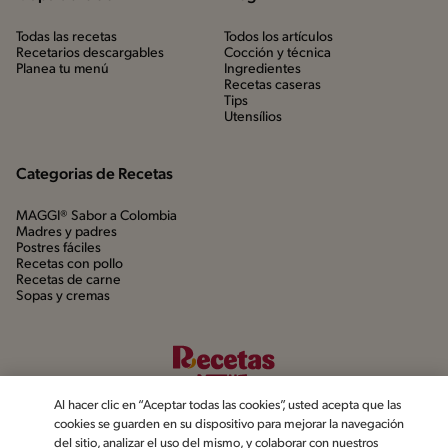
Todas las recetas
Todos los artículos
Recetarios descargables
Cocción y técnica
Planea tu menú
Ingredientes
Recetas caseras
Tips
Utensílios
Categorias de Recetas
MAGGI® Sabor a Colombia
Madres y padres
Postres fáciles
Recetas con pollo
Recetas de carne
Sopas y cremas
Al hacer clic en “Aceptar todas las cookies”, usted acepta que las
cookies se guarden en su dispositivo para mejorar la navegación
del sitio, analizar el uso del mismo, y colaborar con nuestros