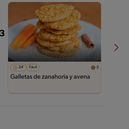
24'
Fácil
5
Galletas de zanahoria y avena
A