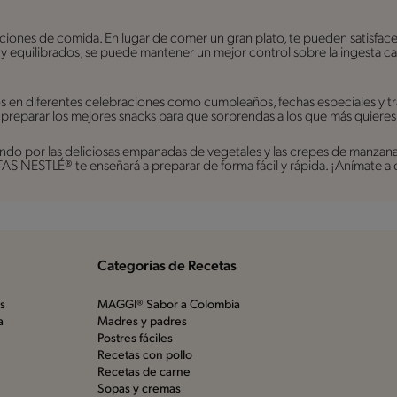
rciones de comida. En lugar de comer un gran plato, te pueden satisfac
s y equilibrados, se puede mantener un mejor control sobre la ingesta ca
os en diferentes celebraciones como cumpleaños, fechas especiales y t
 preparar los mejores snacks para que sorprendas a los que más quieres
do por las deliciosas empanadas de vegetales y las crepes de manzana, h
S NESTLÉ® te enseñará a preparar de forma fácil y rápida. ¡Anímate a 
Categorias de Recetas
os
MAGGI® Sabor a Colombia
a
Madres y padres
Postres fáciles
Recetas con pollo
Recetas de carne
Sopas y cremas