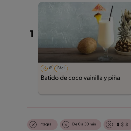
6'
Fácil
Batido de coco vainilla y piña
Integral
De 0 a 30 min