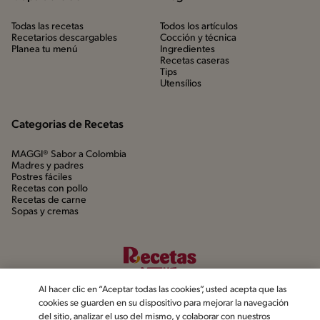
Todas las recetas
Todos los artículos
Recetarios descargables
Cocción y técnica
Planea tu menú
Ingredientes
Recetas caseras
Tips
Utensílios
Categorias de Recetas
MAGGI® Sabor a Colombia
Madres y padres
Postres fáciles
Recetas con pollo
Recetas de carne
Sopas y cremas
Al hacer clic en “Aceptar todas las cookies”, usted acepta que las
cookies se guarden en su dispositivo para mejorar la navegación
del sitio, analizar el uso del mismo, y colaborar con nuestros