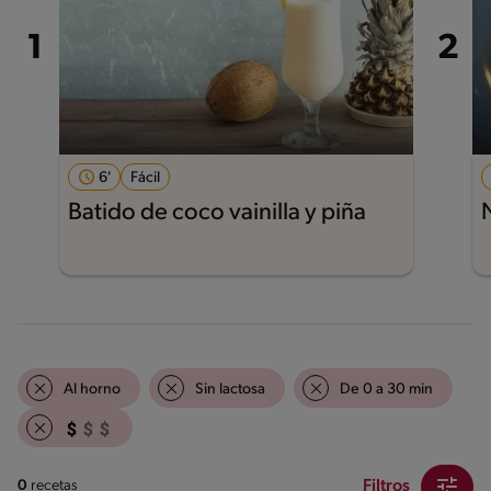
6'
Fácil
Batido de coco vainilla y piña
Al horno
Sin lactosa
De 0 a 30 min
Filtros
0
recetas