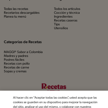
Todas las recetas
Todos los artículos
Recetarios descargables
Cocción y técnica
Planea tu menú
Ingredientes
Recetas caseras
Tips
Utensílios
Categorias de Recetas
MAGGI® Sabor a Colombia
Madres y padres
Postres fáciles
Recetas con pollo
Recetas de carne
Sopas y cremas
Al hacer clic en “Aceptar todas las cookies”, usted acepta que las
cookies se guarden en su dispositivo para mejorar la navegación
del sitio, analizar el uso del mismo, y colaborar con nuestros