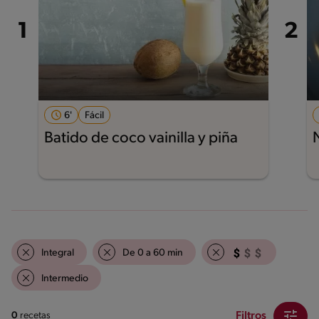
6'
Fácil
Batido de coco vainilla y piña
Integral
De 0 a 60 min
Intermedio
Filtros
0
recetas