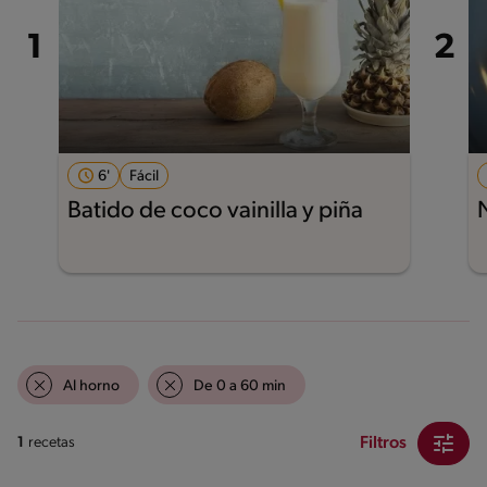
6'
Fácil
Batido de coco vainilla y piña
Al horno
De 0 a 60 min
Filtros
1
recetas